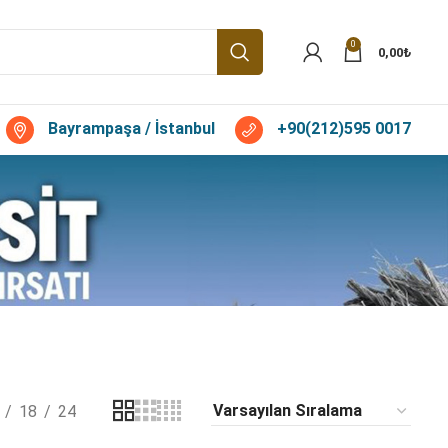
0
0,00
₺
Bayrampaşa / İstanbul
+90(212)595 0017
18
24