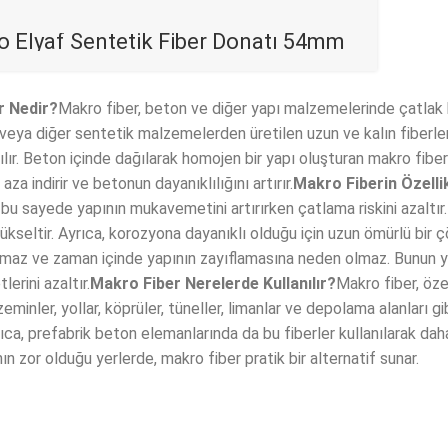
 Elyaf Sentetik Fiber Donatı 54mm
r Nedir?
Makro fiber, beton ve diğer yapı malzemelerinde çatlak 
 veya diğer sentetik malzemelerden üretilen uzun ve kalın fiberler
nılır. Beton içinde dağılarak homojen bir yapı oluşturan makro fiber
 aza indirir ve betonun dayanıklılığını artırır.
Makro Fiberin Özellik
 bu sayede yapının mukavemetini artırırken çatlama riskini azaltır.
ükseltir. Ayrıca, korozyona dayanıklı olduğu için uzun ömürlü bir 
maz ve zaman içinde yapının zayıflamasına neden olmaz. Bunun yan
tlerini azaltır.
Makro Fiber Nerelerde Kullanılır?
Makro fiber, özel
zeminler, yollar, köprüler, tüneller, limanlar ve depolama alanları 
yrıca, prefabrik beton elemanlarında da bu fiberler kullanılarak dah
ın zor olduğu yerlerde, makro fiber pratik bir alternatif sunar.