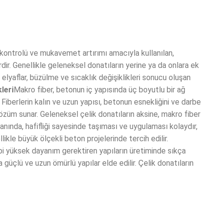
kontrolü ve mukavemet artırımı amacıyla kullanılan,
dir. Genellikle geleneksel donatıların yerine ya da onlara ek
 elyaflar, büzülme ve sıcaklık değişiklikleri sonucu oluşan
leri
Makro fiber, betonun iç yapısında üç boyutlu bir ağ
 Fiberlerin kalın ve uzun yapısı, betonun esnekliğini ve darbe
çözüm sunar. Geleneksel çelik donatıların aksine, makro fiber
ında, hafifliği sayesinde taşıması ve uygulaması kolaydır,
likle büyük ölçekli beton projelerinde tercih edilir.
gibi yüksek dayanım gerektiren yapıların üretiminde sıkça
a güçlü ve uzun ömürlü yapılar elde edilir. Çelik donatıların