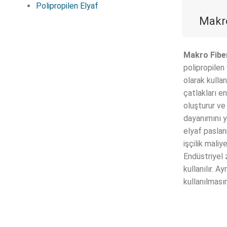
Polipropilen Elyaf
Makro
Makro Fibe
polipropilen
olarak kulla
çatlakları en
oluşturur ve
dayanımını y
elyaf paslan
işçilik maliye
Endüstriyel 
kullanılır. A
kullanılmasın