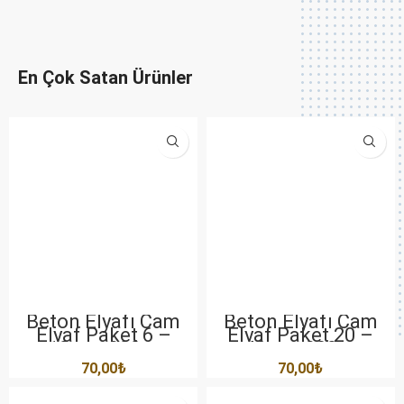
En Çok Satan Ürünler
Beton Elyafı Cam
Beton Elyafı Cam
Elyaf Paket 6 –
Elyaf Paket 20 –
10mm 900gr
40mm 900gr
70,00
₺
70,00
₺