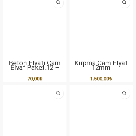
Beton Elyafı Cam
Kırpma Cam Elyaf
Elyaf Paket 12 –
12mm
20mm 900gr
70,00
₺
1.500,00
₺