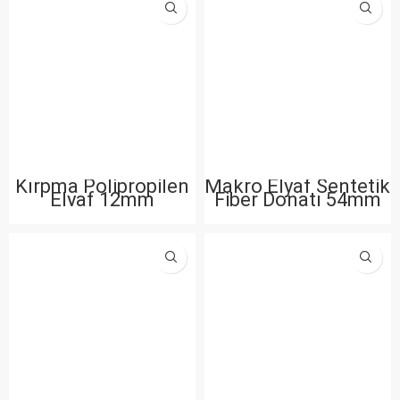
Kırpma Polipropilen
Makro Elyaf Sentetik
Elyaf 12mm
Fiber Donatı 54mm