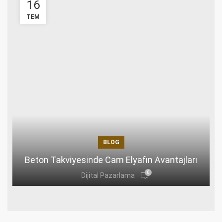
16
TEM
BLOG
C
Beton Takviyesinde Cam Elyafın Avantajları
0
Dijital Pazarlama