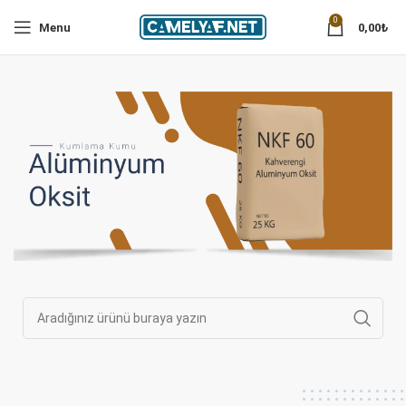
0
Menu
0,00
₺