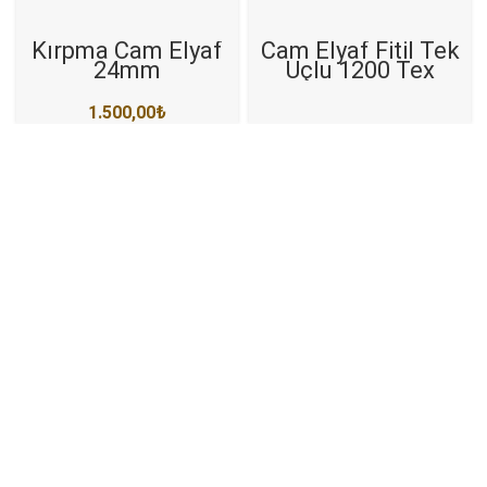
Kırpma Cam Elyaf
Cam Elyaf Fitil Tek
24mm
Uçlu 1200 Tex
1.500,00
₺
Hızlı Kargo
1000₺ ve üzeri kargo bedava
Canlı Destek
WhatsApp Destek hattı ile bize ulaşın