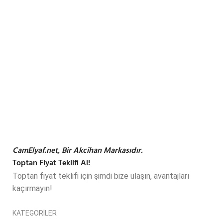
Kolay İade
Hızlı iade süreci ile yanınızdayız
Güvenli Alışveriş
256 Bit SSL ile güvendesiniz!
CamElyaf.net, Bir Akcihan Markasıdır.
Toptan Fiyat Teklifi Al!
Toptan fiyat teklifi için şimdi bize ulaşın, avantajları
kaçırmayın!
KATEGORİLER