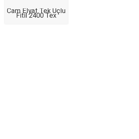
Cam Elyaf Tek Uçlu
Fitil 2400 Tex
Hızlı Kargo
1000₺ ve üzeri kargo bedava