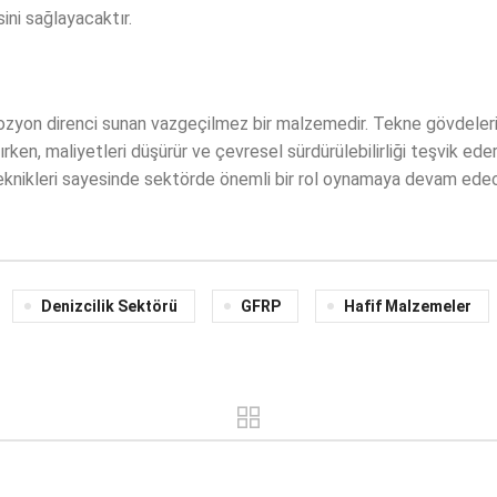
ini sağlayacaktır.
orozyon direnci sunan vazgeçilmez bir malzemedir. Tekne gövdeleri
rken, maliyetleri düşürür ve çevresel sürdürülebilirliği teşvik ed
 teknikleri sayesinde sektörde önemli bir rol oynamaya devam edec
Denizcilik Sektörü
GFRP
Hafif Malzemeler