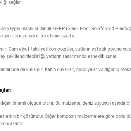
lığı sağlar.
e yaygın olarak kullanılır. GFRP (Glass Fiber Reinforced Plastic),
tini artırır ve yakıt tüketimini azaltır.
nılır. Cam elyaf takviyeli kompozitler, yatların estetik görünü
 şekillendirilebilirliği, yatların tasarımında esneklik sunar.
nlarında da kullanılır. Kabin duvarları, mobilyalar ve diğer iç meka
jları
ılığını önemli ölçüde artırır. Bu malzeme, deniz suyunun aşındırıcı
yet etkin bir çözümdür. Diğer kompozit malzemelere göre daha dü
rini azaltır.