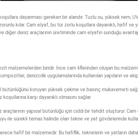
koşullara dayanması gereken bir alandır. Tuzlu su, yüksek nem, UV ış
orunlu kılar. Cam elyaf, bu tür zorlu koşullara dayanıklı, hafif v
 ve diğer deniz araçlarının üretiminde cam elyafın sunduğu avanta
zit malzemelerden biridir. İnce cam liflerinden oluşan bu malzeme
ompozitler, denizcilik uygulamalarında kullanılan yapıların ve ekipman
al bütünlüğünü koruyan yüksek çekme ve basınç mukavemeti sağlar.
z koşullarına karşı dayanıklı olmasını sağlar.
z araçlarının yapısal bütünlüğü için ciddi bir tehdit oluşturur. Cam
uyu ile sürekli temas halinde olan tekne ve yat gövdelerinde kullanı
hafif bir malzemedir. Bu hafiflik, teknelerin ve yatların daha hız