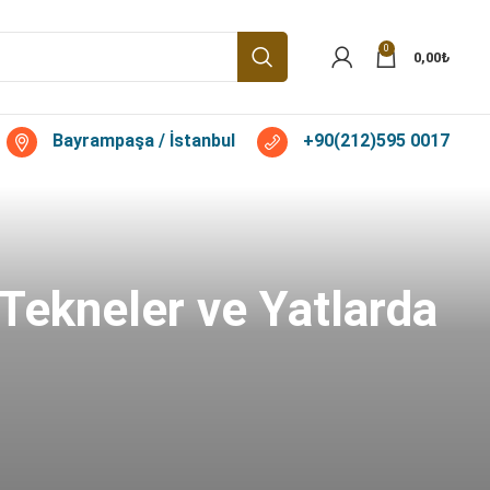
0
0,00
₺
Bayrampaşa / İstanbul
+90(212)595 0017
 Tekneler ve Yatlarda