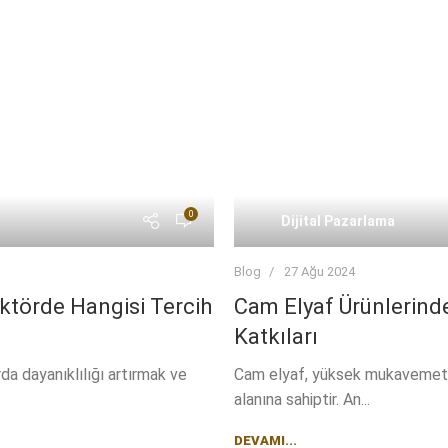
0
Dijital Pazarlama
Blog
27 Ağu 2024
ektörde Hangisi Tercih
Cam Elyaf Ürünlerinde
Katkıları
a dayanıklılığı artırmak ve
Cam elyaf, yüksek mukavemet, haf
alanına sahiptir. An...
DEVAMI...