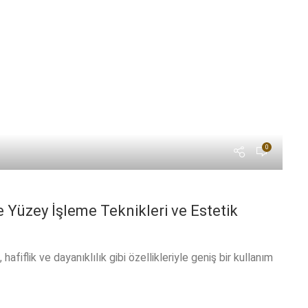
0
Bl
 Yüzey İşleme Teknikleri ve Estetik
C
M
iflik ve dayanıklılık gibi özellikleriyle geniş bir kullanım
Ko
ol
DE