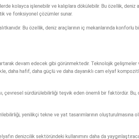
lerde kolayca işlenebilir ve kalıplara dökülebilir. Bu özellik, deniz
etik ve fonksiyonel çözümler sunar.
yalıtkanıdır. Bu özellik, deniz araçlarının iç mekanlarında konforlu 
artarak devam edecek gibi görünmektedir. Teknolojik gelişmeler ve
kle, daha hafif, daha güçlü ve daha dayanıklı cam elyaf kompozitle
ı, çevresel sürdürülebilirliği teşvik eden önemli bir faktördür. Bu
ilebilirliği, yenilikçi tekne ve yat tasarımlarının oluşturulmasına 
 elyafın denizcilik sektöründeki kullanımını daha da yaygınlaştırac