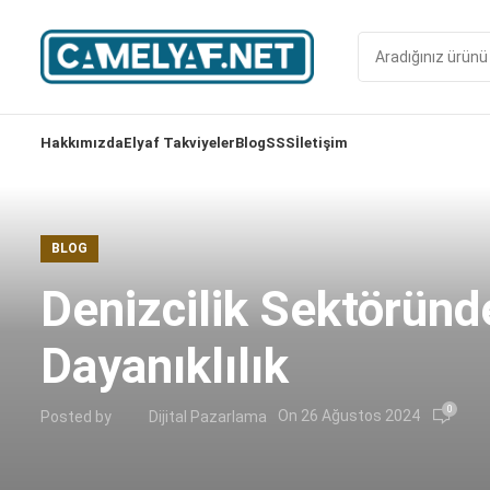
Hakkımızda
Elyaf Takviyeler
Blog
SSS
İletişim
BLOG
Denizcilik Sektöründ
Dayanıklılık
0
On 26 Ağustos 2024
Posted by
Dijital Pazarlama