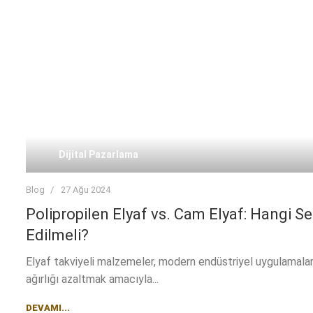
Dijital Pazarlama
Blog
27 Ağu 2024
Polipropilen Elyaf vs. Cam Elyaf: Hangi S
Edilmeli?
Elyaf takviyeli malzemeler, modern endüstriyel uygulamalard
ağırlığı azaltmak amacıyla...
DEVAMI...